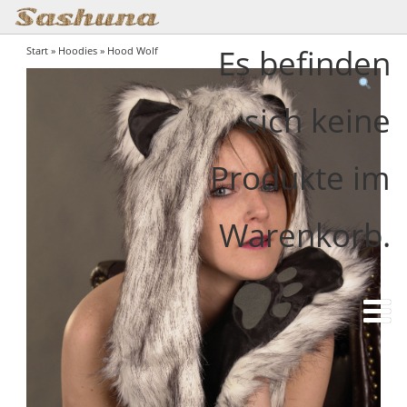
Es befinden
Start
»
Hoodies
» Hood Wolf
sich keine
Produkte im
Warenkorb.