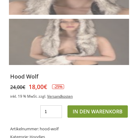
Hood Wolf
18,00
€
Ursprünglicher
Aktueller
24,00
€
-25%
Preis
Preis
inkl. 19 % MwSt.
zzgl.
Versandkosten
war:
ist:
24,00€
18,00€.
IN DEN WARENKORB
Artikelnummer:
hood-wolf
Kategorie:
Hoodies