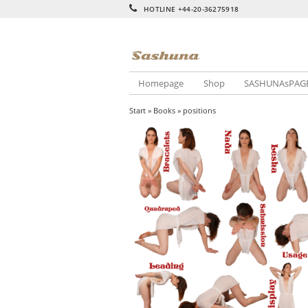
HOTLINE +44-20-36275918
Homepage
Shop
SASHUNAsPAG
Start
»
Books
» positions